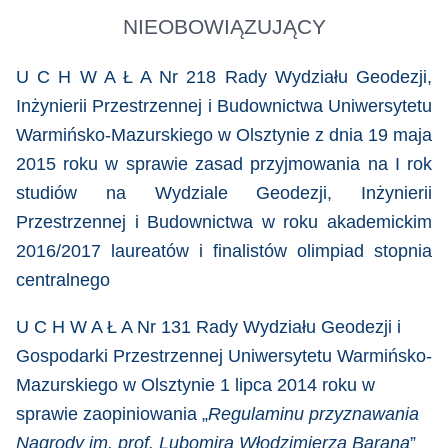
NIEOBOWIĄZUJĄCY
U C H W A Ł A Nr 218 Rady Wydziału Geodezji,
Inżynierii Przestrzennej i Budownictwa Uniwersytetu
Warmińsko-Mazurskiego w Olsztynie z dnia 19 maja
2015 roku
w sprawie
zasad przyjmowania na I rok
studiów na Wydziale Geodezji, Inżynierii
Przestrzennej i Budownictwa w roku akademickim
2016/2017 laureatów i finalistów olimpiad stopnia
centralnego
U C H W A Ł A Nr 131 Rady Wydziału Geodezji i
Gospodarki Przestrzennej Uniwersytetu Warmińsko-
Mazurskiego w Olsztynie 1 lipca 2014 roku w
sprawie zaopiniowania „
Regulaminu przyznawania
Nagrody im. prof. Lubomira Włodzimierza Barana
”