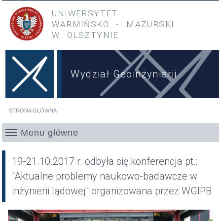
Przejdź do treści
Przejdź do menu głównego
UNIWERSYTET
WARMIŃSKO
-
MAZURSKI
W OLSZTYNIE
Wydział Geoinżynierii
STRONA GŁÓWNA
Jesteś tutaj
Menu główne
19-21.10.2017 r. odbyła się konferencja pt.:
"Aktualne problemy naukowo-badawcze w
inżynierii lądowej" organizowana przez WGIPB