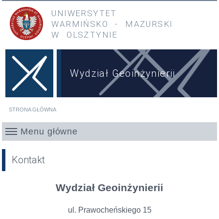
Przejdź do treści
Przejdź do menu głównego
UNIWERSYTET
WARMIŃSKO
-
MAZURSKI
W OLSZTYNIE
Wydział Geoinżynierii
STRONA GŁÓWNA
Jesteś tutaj
Menu główne
Kontakt
Wydział Geoinżynierii
ul. Prawocheńskiego 15