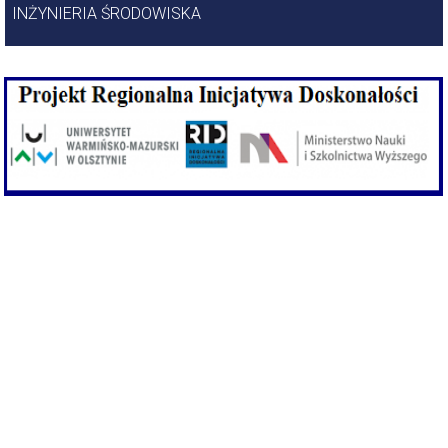
INŻYNIERIA ŚRODOWISKA
Odwiedź nasz profil na Facebooku