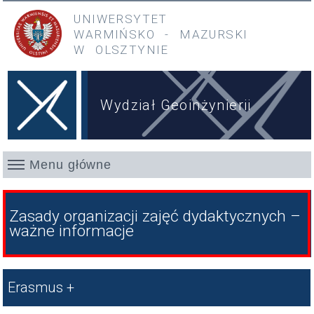
Przejdź do treści
Przejdź do menu głównego
UNIWERSYTET
WARMIŃSKO
-
MAZURSKI
W OLSZTYNIE
Wydział Geoinżynierii
Menu główne
Zasady organizacji zajęć dydaktycznych –
ważne informacje
Skróty
Erasmus +