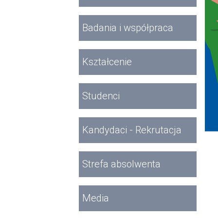
Badania i współpraca
Kształcenie
Studenci
Kandydaci - Rekrutacja
Strefa absolwenta
Media