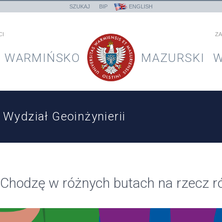
SZUKAJ
BIP
ENGLISH
CI
ZA
WARMIŃSKO
MAZURSKI
W
Wydział Geoinżynierii
Chodzę w różnych butach na rzecz ró