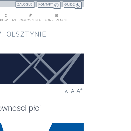
ZALOGUJ
KONTAKT
GUIDE
POWIEDZI
OGŁOSZENIA
KONFERENCJE
 OLSZTYNIE
+
A
-
A
A
wności płci