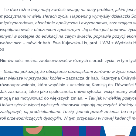
– T
e dwa różne buty mają zwrócić uwagę na duży problem, jakim jest 
mężczyznami w wielu sferach życia. Happening wymyśliły działaczki Sor
międzynarodowa, absolutnie apolityczna i awyznaniowa, zrzeszająca wy
współpracować z otoczeniem społecznym. Jej celem jest poprawa życi
innymi w dostępie do edukacji na całym świecie, poprawie pozycji ekon
wobec nich
– mówi dr hab. Ewa Kujawska-Lis, prof. UWM z Wydziału Hu
SI.
Nierówności można zaobserwować w różnych sferach życia, w tym tych,
–
Badania pokazują, że obciążenie obowiązkami zarówno w życiu rodzin
jest większe w przypadku kobiet
– zaznacza dr hab. Katarzyna Ćwirynka
równouprawnienia, która wspólnie z uczelnianą Komisją ds. Równości 
Jak zaznacza, także jako społeczność uniwersytecka, wciąż mamy wiele
mogą nas motywować do większych zmian. –
Tak jak w wielkiej polityc
Uniwersytecie więcej wyższych stanowisk zajmują mężczyźni. Kobiety za
zastępczyń, są prodziekankami. To się jednak powoli zmienia, bo na prz
roli przewodniczących dyscyplin. W tym przypadku w nowej kadencji m