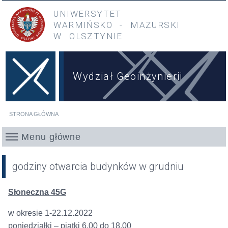
Przejdź do treści
Przejdź do menu głównego
UNIWERSYTET
WARMIŃSKO
-
MAZURSKI
W OLSZTYNIE
Wydział Geoinżynierii
STRONA GŁÓWNA
Jesteś tutaj
Menu główne
godziny otwarcia budynków w grudniu
Słoneczna 45G
w okresie 1-22.12.2022
poniedziałki – piątki 6.00 do 18.00