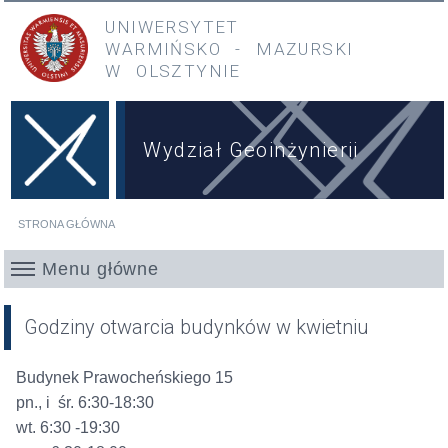
Przejdź do treści
Przejdź do menu głównego
UNIWERSYTET
WARMIŃSKO
-
MAZURSKI
W OLSZTYNIE
Wydział Geoinżynierii
STRONA GŁÓWNA
Jesteś tutaj
Menu główne
Godziny otwarcia budynków w kwietniu
Budynek Prawocheńskiego 15
pn., i śr. 6:30-18:30
wt. 6:30 -19:30