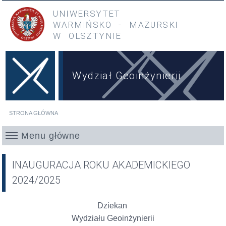
Przejdź do treści
Przejdź do menu głównego
UNIWERSYTET
WARMIŃSKO
-
MAZURSKI
W OLSZTYNIE
Wydział Geoinżynierii
STRONA GŁÓWNA
Jesteś tutaj
Menu główne
INAUGURACJA ROKU AKADEMICKIEGO
2024/2025
Dziekan
Wydziału Geoinżynierii