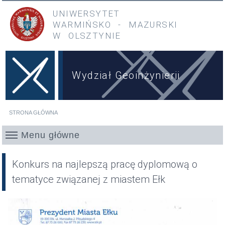
Przejdź do treści
Przejdź do menu głównego
UNIWERSYTET
WARMIŃSKO
-
MAZURSKI
W OLSZTYNIE
Wydział Geoinżynierii
STRONA GŁÓWNA
Jesteś tutaj
Menu główne
Konkurs na najlepszą pracę dyplomową o
tematyce związanej z miastem Ełk