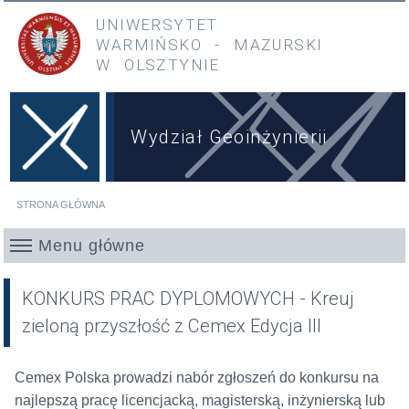
Przejdź do treści
Przejdź do menu głównego
UNIWERSYTET
WARMIŃSKO
-
MAZURSKI
W OLSZTYNIE
Wydział Geoinżynierii
STRONA GŁÓWNA
Jesteś tutaj
Menu główne
KONKURS PRAC DYPLOMOWYCH - Kreuj
zieloną przyszłość z Cemex Edycja III
Cemex Polska prowadzi nabór zgłoszeń do konkursu na
najlepszą pracę licencjacką, magisterską, inżynierską lub