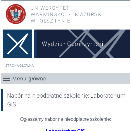
Przejdź do treści
Przejdź do menu głównego
UNIWERSYTET
WARMIŃSKO
-
MAZURSKI
W OLSZTYNIE
Wydział Geoinżynierii
STRONA GŁÓWNA
Jesteś tutaj
Menu główne
Nabór na nieodpłatne szkolenie: Laboratorium
GIS
Ogłaszamy nabór na nieodpłatne szkolenie: