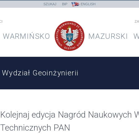
SZUKAJ
BIP
ENGLISH
CI
ZA
WARMIŃSKO
MAZURSKI
W
Wydział Geoinżynierii
Kolejnaj edycja Nagród Naukowych W
Technicznych PAN