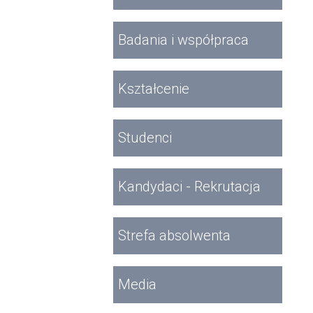
Badania i współpraca
Kształcenie
Studenci
Kandydaci - Rekrutacja
Strefa absolwenta
Media