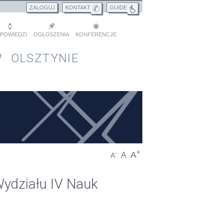
ZALOGUJ
KONTAKT
GUIDE
POWIEDZI
OGŁOSZENIA
KONFERENCJE
 OLSZTYNIE
+
A
-
A
A
ydziału IV Nauk