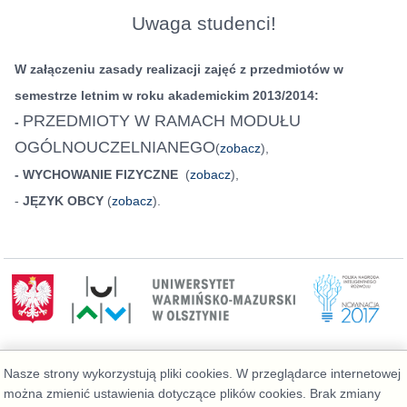
Uwaga studenci!
W załączeniu zasady realizacji zajęć z przedmiotów
w
semestrze letnim w roku akademickim 2013/2014
:
PRZEDMIOTY W RAMACH MODUŁU
-
OGÓLNOUCZELNIANEGO
(
zobacz
),
- WYCHOWANIE FIZYCZNE
(
zobacz
),
-
JĘZYK OBCY
(
zobacz
).
Wydział Geoinżynierii
Nasze strony wykorzystują pliki cookies. W przeglądarce internetowej
Telefon: 89 523 39 77, Administrator:
można zmienić ustawienia dotyczące plików cookies. Brak zmiany
admin@geo.kortowo.pl
, Informacja o plikach