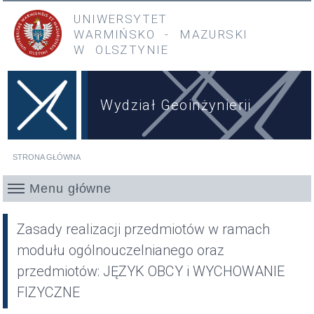
Przejdź do treści
Przejdź do menu głównego
UNIWERSYTET
WARMIŃSKO
-
MAZURSKI
W OLSZTYNIE
Wydział Geoinżynierii
STRONA GŁÓWNA
Jesteś tutaj
Menu główne
Zasady realizacji przedmiotów w ramach
modułu ogólnouczelnianego oraz
przedmiotów: JĘZYK OBCY i WYCHOWANIE
FIZYCZNE