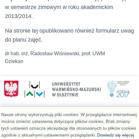
w semestrze zimowym w roku akademickim
2013/2014.
Na stronie tej opublikowano również formularz uwag
do planu zajęć.
dr hab. inż. Radosław Wiśniewski, prof. UWM
Dziekan
Wydział Geoinżynierii
Nasze strony wykorzystują pliki cookies. W przeglądarce internetowej
Telefon: 89 523 39 77, Administrator:
można zmienić ustawienia dotyczące plików cookies. Brak zmiany
admin@geo.kortowo.pl
, Informacja o plikach
tych ustawień oznacza akceptację dla stosowanych tu plików cookies
cookies
Deklaracja dostępności
zgodnie z aktualnymi ustawieniami przeglądarki.
Dowiedz się więcej