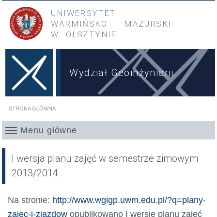
Przejdź do treści
Przejdź do menu głównego
UNIWERSYTET
WARMIŃSKO
-
MAZURSKI
W OLSZTYNIE
Wydział Geoinżynierii
STRONA GŁÓWNA
Jesteś tutaj
Menu główne
I wersja planu zajęć w semestrze zimowym
2013/2014
Na stronie:
http://www.wgigp.uwm.edu.pl/?q=plany-
zajec-i-zjazdow
opublikowano I wersję planu zajęć