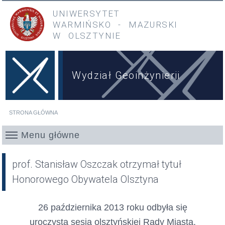
Przejdź do treści
Przejdź do menu głównego
UNIWERSYTET
WARMIŃSKO
-
MAZURSKI
W OLSZTYNIE
Wydział Geoinżynierii
STRONA GŁÓWNA
Jesteś tutaj
Menu główne
prof. Stanisław Oszczak otrzymał tytuł
Honorowego Obywatela Olsztyna
26 października 2013 roku odbyła się
uroczysta sesja olsztyńskiej Rady Miasta,