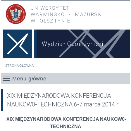
Przejdź do treści
Przejdź do menu głównego
UNIWERSYTET
WARMIŃSKO
-
MAZURSKI
W OLSZTYNIE
Wydział Geoinżynierii
STRONA GŁÓWNA
Jesteś tutaj
Menu główne
XIX MIĘDZYNARODOWA KONFERENCJA
NAUKOW0-TECHNICZNA 6-7 marca 2014 r.
XIX MIĘDZYNARODOWA KONFERENCJA NAUKOW0-
TECHNICZNA