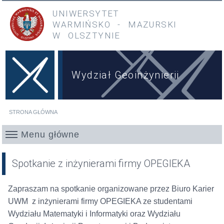
Przejdź do treści
Przejdź do menu głównego
UNIWERSYTET
WARMIŃSKO
-
MAZURSKI
W OLSZTYNIE
Wydział Geoinżynierii
STRONA GŁÓWNA
Jesteś tutaj
Menu główne
Spotkanie z inżynierami firmy OPEGIEKA
Zapraszam na spotkanie organizowane przez Biuro Karier
UWM z inżynierami firmy OPEGIEKA ze studentami
Wydziału Matematyki i Informatyki oraz Wydziału