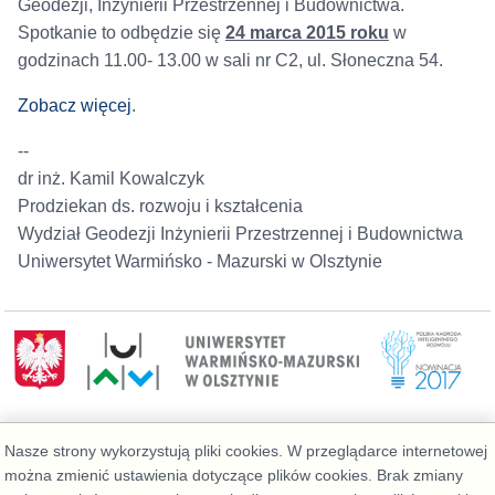
Geodezji, Inżynierii Przestrzennej i Budownictwa.
Spotkanie to odbędzie się
24 marca 2015 roku
w
godzinach 11.00- 13.00 w sali nr C2, ul. Słoneczna 54.
Zobacz więcej
.
--
dr inż. Kamil Kowalczyk
Prodziekan ds. rozwoju i kształcenia
Wydział Geodezji Inżynierii Przestrzennej i Budownictwa
Uniwersytet Warmińsko - Mazurski w Olsztynie
Wydział Geoinżynierii
Nasze strony wykorzystują pliki cookies. W przeglądarce internetowej
Telefon: 89 523 39 77, Administrator:
można zmienić ustawienia dotyczące plików cookies. Brak zmiany
admin@geo.kortowo.pl
, Informacja o plikach