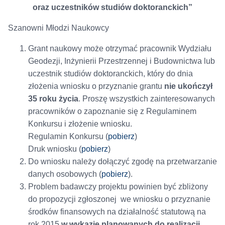
oraz uczestników studiów doktoranckich”
Szanowni Młodzi Naukowcy
Grant naukowy może otrzymać pracownik Wydziału
Geodezji, Inżynierii Przestrzennej i Budownictwa lub
uczestnik studiów doktoranckich, który do dnia
złożenia wniosku o przyznanie grantu
nie ukończył
35 roku życia
. Proszę wszystkich zainteresowanych
pracowników o zapoznanie się z Regulaminem
Konkursu i złożenie wniosku.
Regulamin Konkursu (
pobierz
)
Druk wniosku (
pobierz
)
Do wniosku należy dołączyć zgodę na przetwarzanie
danych osobowych (
pobierz
).
Problem badawczy projektu powinien być zbliżony
do propozycji zgłoszonej we wniosku o przyznanie
środków finansowych na działalność statutową na
rok 2015
w wykazie planowanych do realizacji