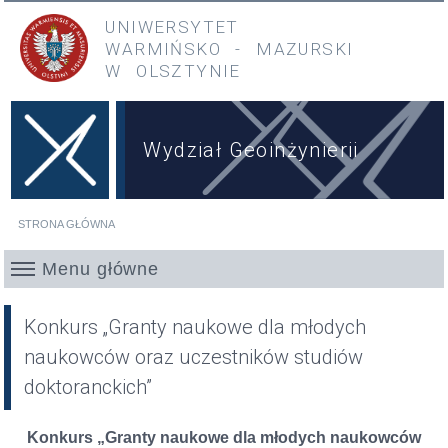
Przejdź do treści
Przejdź do menu głównego
UNIWERSYTET
WARMIŃSKO
-
MAZURSKI
W OLSZTYNIE
Wydział Geoinżynierii
STRONA GŁÓWNA
Jesteś tutaj
Menu główne
Konkurs „Granty naukowe dla młodych
naukowców oraz uczestników studiów
doktoranckich”
Konkurs „Granty naukowe dla młodych naukowców