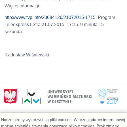
Więcej informacji:
http://www.tvp.info/20684126/21072015-1715
. Program
Teleexpress Extra 21.07.2015, 17:15. 9 minuta 15
sekunda.
Radosław Wiśniewski
Wydział Geoinżynierii
Nasze strony wykorzystują pliki cookies. W przeglądarce internetowej
Telefon: 89 523 39 77, Administrator:
można zmienić ustawienia dotyczące plików cookies. Brak zmiany
admin@geo.kortowo.pl
, Informacja o plikach