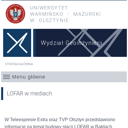
Przejdź do treści
Przejdź do menu głównego
UNIWERSYTET
WARMIŃSKO
-
MAZURSKI
W OLSZTYNIE
Wydział Geoinżynierii
STRONA GŁÓWNA
Jesteś tutaj
Menu główne
LOFAR w mediach
W Teleexpresie Extra oraz TVP Olsztyn przedstawiono
informację na temat budowy stacji LOFAR w Bałdach.