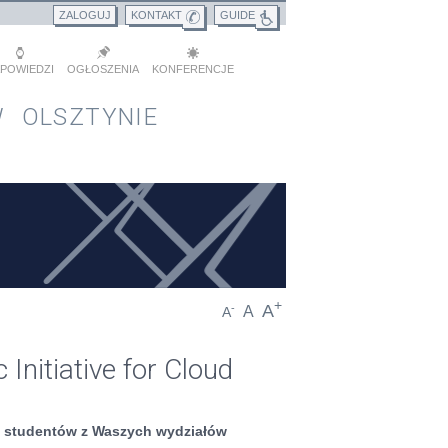
ZALOGUJ
KONTAKT
GUIDE
POWIEDZI
OGŁOSZENIA
KONFERENCJE
 OLSZTYNIE
+
A
-
A
A
nitiative for Cloud
z studentów z Waszych wydziałów