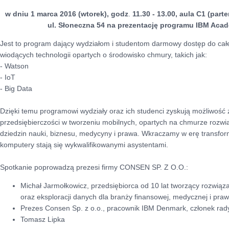
w dniu 1 marca 2016 (wtorek), godz
.
11.30 - 13.00, aula C1 (part
ul. Słoneczna 54 na prezentację programu IBM Academ
Jest to program dający wydziałom i studentom darmowy dostęp do całe
wiodących technologii opartych o środowisko chmury, takich jak:
- Watson
- IoT
- Big Data
Dzięki temu programowi wydziały oraz ich studenci zyskują możliwość 
przedsiębierczości w tworzeniu mobilnych, opartych na chmurze rozw
dziedzin nauki, biznesu, medycyny i prawa. Wkraczamy w erę transforma
komputery stają się wykwalifikowanymi asystentami.
Spotkanie poprowadzą prezesi firmy CONSEN SP. Z O.O.:
Michał Jarmołkowicz, przedsiębiorca od 10 lat tworzący rozwiąza
oraz eksploracji danych dla branży finansowej, medycznej i praw
Prezes Consen Sp. z o.o., pracownik IBM Denmark, członek rady
Tomasz Lipka