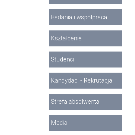
Badania i współpraca
Kształcenie
Studenci
Kandydaci - Rekrutacja
Strefa absolwenta
Media