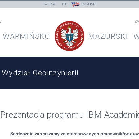
SZUKAJ
BIP
ENGLISH
CI
ZA
WARMIŃSKO
MAZURSKI
W
Wydział Geoinżynierii
Prezentacja programu IBM Academic I
Serdecznie zapraszamy zainteresowanych pracowników ora