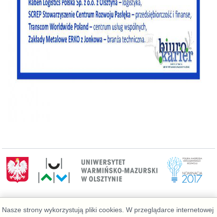
Wydział Geoinżynierii
Nasze strony wykorzystują pliki cookies. W przeglądarce internetowej
Telefon: 89 523 39 77, Administrator: