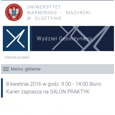
Przejdź do treści
Przejdź do menu głównego
UNIWERSYTET
WARMIŃSKO
-
MAZURSKI
W OLSZTYNIE
Wydział Geoinżynierii
STRONA GŁÓWNA
Jesteś tutaj
Menu główne
8 kwietnia 2016 w godz. 9.00 - 14.00 Biuro
Karier zaprasza na SALON PRAKTYK