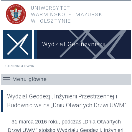
Przejdź do treści
Przejdź do menu głównego
UNIWERSYTET
WARMIŃSKO
-
MAZURSKI
W OLSZTYNIE
Wydział Geoinżynierii
STRONA GŁÓWNA
Jesteś tutaj
Menu główne
Wydział Geodezji, Inżynierii Przestrzennej i
Budownictwa na „Dniu Otwartych Drzwi UWM”
31 marca 2016 roku, podczas „Dnia Otwartych
Drzwi UWM” stoisko Wydziału Geodezji, Inżynierii