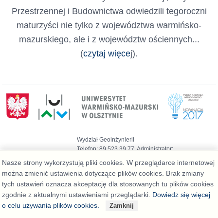
Przestrzennej i Budownictwa odwiedzili tegoroczni
maturzyści nie tylko z województwa warmińsko-
mazurskiego, ale i z województw ościennych...
(
czytaj więce
j).
Wydział Geoinżynierii
Telefon: 89 523 39 77, Administrator:
admin@geo.kortowo.pl
, Informacja o plikach
Nasze strony wykorzystują pliki cookies. W przeglądarce internetowej
cookies
można zmienić ustawienia dotyczące plików cookies. Brak zmiany
Deklaracja dostępności
tych ustawień oznacza akceptację dla stosowanych tu plików cookies
zgodnie z aktualnymi ustawieniami przeglądarki.
Dowiedz się więcej
o celu używania plików cookies.