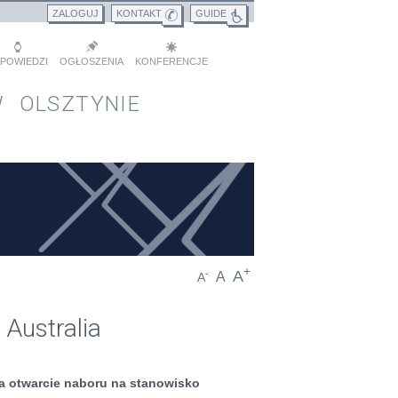
ZALOGUJ
KONTAKT
GUIDE
POWIEDZI
OGŁOSZENIA
KONFERENCJE
 OLSZTYNIE
+
A
-
A
A
 Australia
za otwarcie naboru na stanowisko