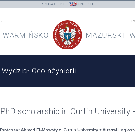
SZUKAJ
BIP
ENGLISH
CI
ZA
WARMIŃSKO
MAZURSKI
W
Wydział Geoinżynierii
PhD scholarship in Curtin University -
Professor Ahmed El-Mowafy z Curtin University z Australii ogłas