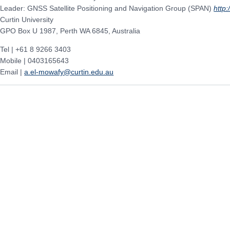
Leader: GNSS Satellite Positioning and Navigation Group (SPAN)
http
Curtin University
GPO Box U 1987, Perth WA 6845, Australia
Tel | +61 8 9266 3403
Mobile | 0403165643
Email |
a.el-mowafy@curtin.edu.au