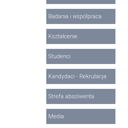
Badania i współpraca
Kształcenie
Studenci
Kandydaci - Rekrutacja
Strefa absolwenta
Media