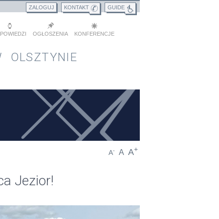
ZALOGUJ
KONTAKT
GUIDE
POWIEDZI
OGŁOSZENIA
KONFERENCJE
 OLSZTYNIE
+
A
-
A
A
ca Jezior!