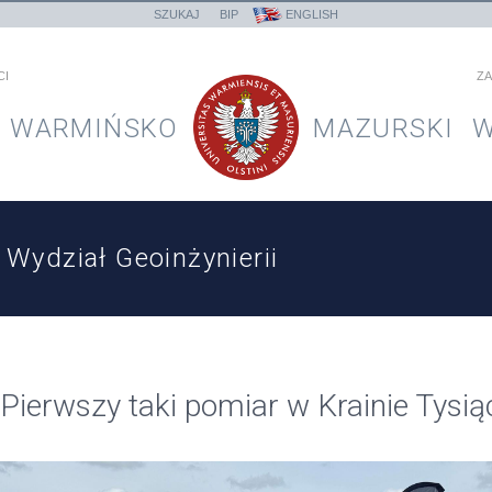
SZUKAJ
BIP
ENGLISH
CI
ZA
WARMIŃSKO
MAZURSKI
W
Wydział Geoinżynierii
Pierwszy taki pomiar w Krainie Tysią