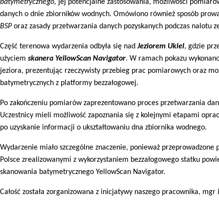
batymetrycznego,
jej potencjalne zastosowania, możliwości pomiaro
danych o dnie zbiorników wodnych. Omówiono również sposób prow
BSP
oraz zasady przetwarzania danych pozyskanych podczas nalotu 
Część terenowa wydarzenia odbyła się nad
Jeziorem Ukiel
, gdzie pr
użyciem
skanera YellowScan Navigator
. W ramach pokazu wykonan
jeziora, prezentując rzeczywisty przebieg prac pomiarowych oraz mo
batymetrycznych z platformy bezzałogowej.
Po zakończeniu pomiarów zaprezentowano proces przetwarzania dany
Uczestnicy mieli możliwość zapoznania się z kolejnymi etapami opra
po uzyskanie informacji o ukształtowaniu dna zbiornika wodnego.
Wydarzenie miało szczególne znaczenie, ponieważ przeprowadzone p
Polsce zrealizowanymi z wykorzystaniem bezzałogowego statku powie
skanowania batymetrycznego YellowScan Navigator.
Całość została zorganizowana z inicjatywy naszego pracownika, mgr 