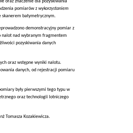
we oraz znaczenie dla pozyskiwania
adzenia pomiarów z
wykorzystaniem
ze skanerem batymetrycznym.
zeprowadzono demonstracyjny pomiar z
o nalot nad wybranym fragmentem
żliwości pozyskiwania danych
ch oraz wstępne wyniki nalotu.
cowania danych, od rejestracji pomiaru
omiary były pierwszymi tego typu w
trznego oraz technologii lotniczego
inż Tomasza Kozakiewicza.