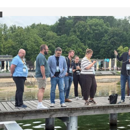
ferencja Geoline YellowScan