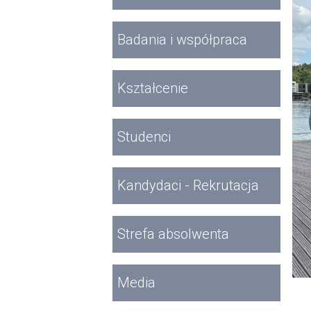
Badania i współpraca
Kształcenie
Studenci
Kandydaci - Rekrutacja
Strefa absolwenta
Media