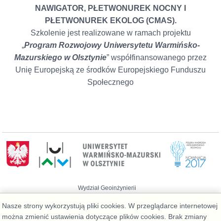
NAWIGATOR, PŁETWONUREK NOCNY I
PŁETWONUREK EKOLOG (CMAS).
Szkolenie jest realizowane w ramach projektu
„
Program Rozwojowy Uniwersytetu Warmińsko-
Mazurskiego w Olsztynie
” współfinansowanego przez
Unię Europejską ze środków Europejskiego Funduszu
Społecznego
Wydział Geoinżynierii
Telefon: 89 523 39 77, Administrator:
Nasze strony wykorzystują pliki cookies. W przeglądarce internetowej
admin@geo.kortowo.pl
, Informacja o plikach
cookies
można zmienić ustawienia dotyczące plików cookies. Brak zmiany