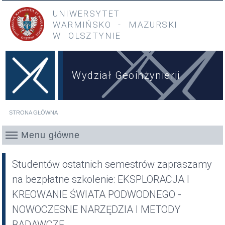
Przejdź do treści
Przejdź do menu głównego
UNIWERSYTET
WARMIŃSKO
-
MAZURSKI
W OLSZTYNIE
Wydział Geoinżynierii
STRONA GŁÓWNA
Jesteś tutaj
Menu główne
Studentów ostatnich semestrów zapraszamy
na bezpłatne szkolenie: EKSPLORACJA I
KREOWANIE ŚWIATA PODWODNEGO -
NOWOCZESNE NARZĘDZIA I METODY
BADAWCZE