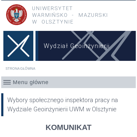
Przejdź do treści
Przejdź do menu głównego
UNIWERSYTET
WARMIŃSKO
-
MAZURSKI
W OLSZTYNIE
Wydział Geoinżynierii
STRONA GŁÓWNA
Jesteś tutaj
Menu główne
Wybory społecznego inspektora pracy na
Wydziale Geoinżynierii UWM w Olsztynie
KOMUNIKAT