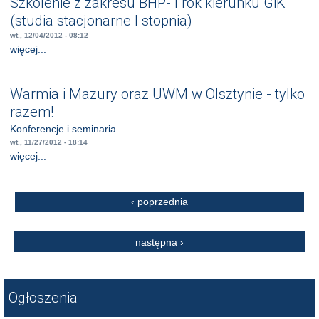
Szkolenie z zakresu BHP- I rok kierunku GiK
(studia stacjonarne I stopnia)
wt., 12/04/2012 - 08:12
więcej...
Warmia i Mazury oraz UWM w Olsztynie - tylko
razem!
Konferencje i seminaria
wt., 11/27/2012 - 18:14
więcej...
Strony
‹ poprzednia
następna ›
Ogłoszenia