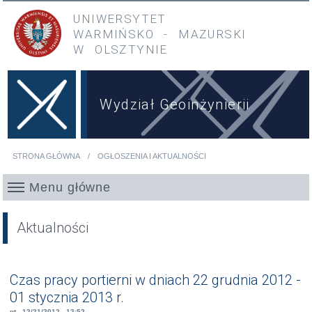
Przejdź do treści
Przejdź do menu głównego
UNIWERSYTET
WARMIŃSKO
-
MAZURSKI
W OLSZTYNIE
Wydział Geoinżynierii
STRONA GŁÓWNA
OGŁOSZENIA I AKTUALNOŚCI
Jesteś tutaj
Menu główne
Aktualności
Czas pracy portierni w dniach 22 grudnia 2012 -
01 stycznia 2013 r.
pt., 12/21/2012 - 12:52