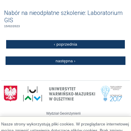
Nabór na nieodpłatne szkolenie: Laboratorium
GIS
15/02/2023
Strony
‹ poprzednia
następna ›
Wydział Geoinżynierii
Telefon: 89 523 39 77, Administrator:
Nasze strony wykorzystują pliki cookies. W przeglądarce internetowej
admin@geo.kortowo.pl
, Informacja o plikach
cookies
można zmienić ustawienia dotyczące plików cookies. Brak zmiany