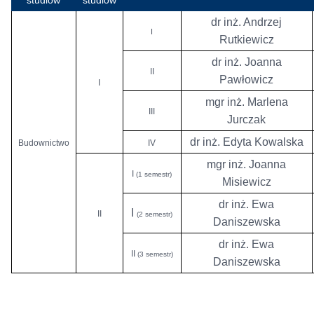
studiów
studiów
dr inż. Andrzej
I
Rutkiewicz
dr inż. Joanna
II
Pawłowicz
I
mgr inż. Marlena
III
Jurczak
dr inż. Edyta Kowalska
Budownictwo
IV
mgr inż. Joanna
I
(1 semestr)
Misiewicz
dr inż. Ewa
I
II
(2 semestr)
Daniszewska
dr inż. Ewa
II
(3 semestr)
Daniszewska