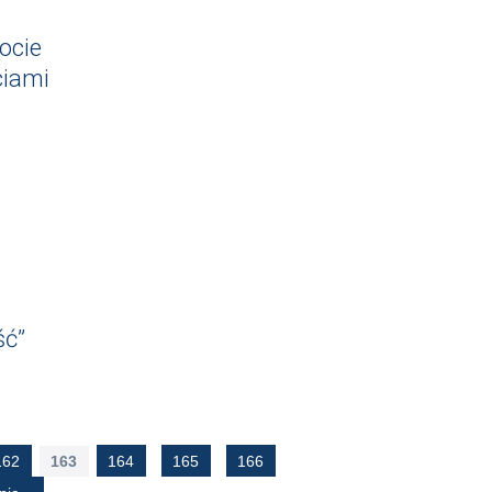
ocie
ciami
ść”
162
163
164
165
166