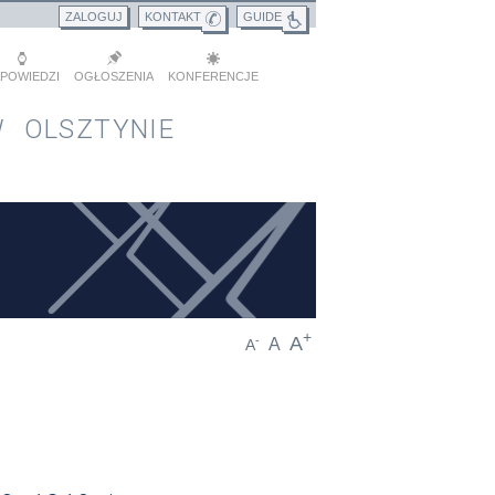
ZALOGUJ
KONTAKT
GUIDE
POWIEDZI
OGŁOSZENIA
KONFERENCJE
 OLSZTYNIE
+
A
-
A
A