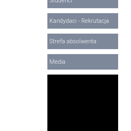
Studenci
Kandydaci - Rekrutacja
Strefa absolwenta
Media
Filmy