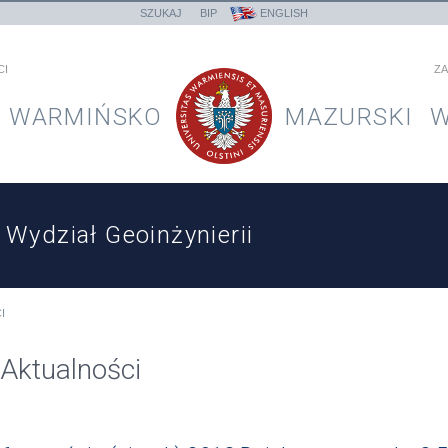
SZUKAJ
BIP
ENGLISH
CI
ZA
WARMIŃSKO
MAZURSKI
W
Wydział Geoinżynierii
I
Aktualności