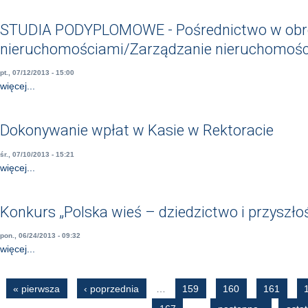
STUDIA PODYPLOMOWE - Pośrednictwo w obr
nieruchomościami/Zarządzanie nieruchomoś
pt., 07/12/2013 - 15:00
więcej...
Dokonywanie wpłat w Kasie w Rektoracie
śr., 07/10/2013 - 15:21
więcej...
Konkurs „Polska wieś – dziedzictwo i przyszło
pon., 06/24/2013 - 09:32
więcej...
Strony
« pierwsza
‹ poprzednia
…
159
160
161