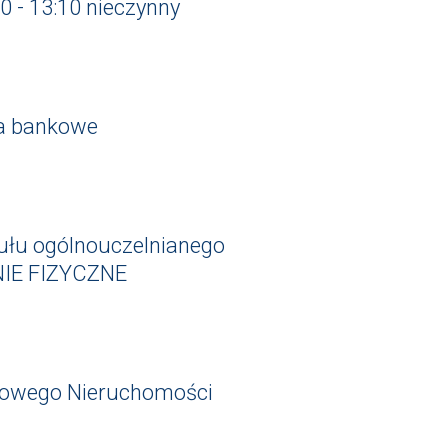
0 - 13:10 nieczynny
ta bankowe
ułu ogólnouczelnianego
NIE FIZYCZNE
kowego Nieruchomości