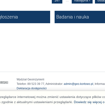
167
…
następna ›
ostat
łoszenia
Badania i nauka
Wydział Geoinżynierii
Telefon: 89 523 39 77, Administrator:
admin@geo.kortowo.pl
, Informa
Deklaracja dostępności
przeglądarce internetowej można zmienić ustawienia dotyczące plików 
s zgodnie z aktualnymi ustawieniami przeglądarki.
Dowiedz się więcej o