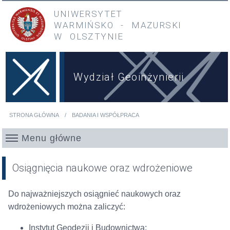
Przejdź do treści
Przejdź do menu głównego
UNIWERSYTET
WARMIŃSKO
-
MAZURSKI
W OLSZTYNIE
Wydział Geoinżynierii
STRONA GŁÓWNA
BADANIA I WSPÓŁPRACA
Jesteś tutaj
Menu główne
Osiągnięcia naukowe oraz wdrożeniowe
Do najważniejszych osiągnieć naukowych oraz
wdrożeniowych można zaliczyć:
Instytut Geodezji i Budownictwa: