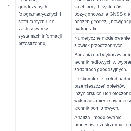
1.
geodezyjnych,
satelitarnych systemów
fotogrametrycznych i
pozycjonowania GNSS dla
satelitarnych i ich
potrzeb geodezji, nawigacji
zastosowań w
hydrografii.
systemach informacji
Numeryczne modelowanie
przestrzennej
zjawisk przestrzennych
Badania nad wykorzystani
technik radiowych w wybra
zadaniach geodezyjnych.
Doskonalenie metod badan
przemieszczeń obiektów
inżynierskich i ich otoczeni
wykorzystaniem nowoczes
technik pomiarowych.
Analiza i modelowanie
procesów przestrzennych o