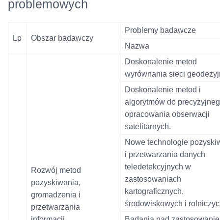
problemowych
Problemy badawcze
Lp
Obszar badawczy
Nazwa
Doskonalenie metod
wyrównania sieci geodezyj
Doskonalenie metod i
algorytmów do precyzyjne
opracowania obserwacji
satelitarnych.
Nowe technologie pozyski
i przetwarzania danych
teledetekcyjnych w
Rozwój metod
zastosowaniach
pozyskiwania,
kartograficznych,
gromadzenia i
środowiskowych i rolniczyc
przetwarzania
informacji
Badania nad zastosowani