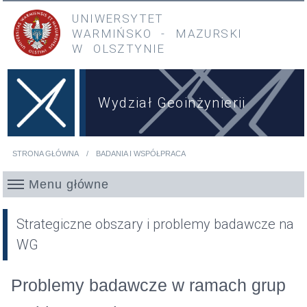
Przejdź do treści
Przejdź do menu głównego
UNIWERSYTET
WARMIŃSKO
-
MAZURSKI
W OLSZTYNIE
Wydział Geoinżynierii
STRONA GŁÓWNA
BADANIA I WSPÓŁPRACA
Jesteś tutaj
Menu główne
Strategiczne obszary i problemy badawcze na
WG
Problemy badawcze w ramach grup