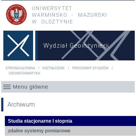
Przejdź do treści
Przejdź do menu głównego
UNIWERSYTET
WARMIŃSKO
-
MAZURSKI
W OLSZTYNIE
Wydział Geoinżynierii
STRONA GŁÓWNA
KSZTAŁCENIE
PROGRAMY STUDIÓW
Jesteś tutaj
GEOINFORMATYKA
Menu główne
Archiwum
Studia stacjonarne I stopnia
zdalne systemy pomiarowe