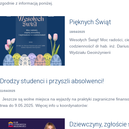
zgodnie z informacją poniżej.
Pięknych Świąt
18/04/2025
Wesołych Świąt! Moc radości, cie
codzienności! dr hab. inż. Dari
Wydziału Geoinżynierii
Drodzy studenci i przyszli absolwenci!
11/04/2025
Jeszcze są wolne miejsca na wyjazdy na praktyki zagraniczne finan
trwa do 9.05.2025. Więcej info u koordynatorów:
Dziewczyny, zgłoście