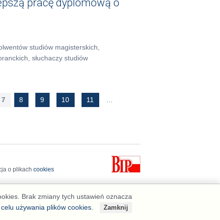
lepszą pracę dyplomową o
olwentów studiów magisterskich,
toranckich, słuchaczy studiów
7
8
9
10
11
…
cja o plikach
cookies
cookies. Brak zmiany tych ustawień oznacza
 celu używania plików cookies.