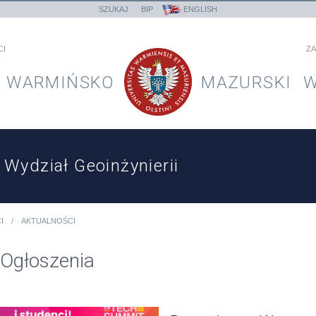
SZUKAJ
BIP
ENGLISH
CI
ZA
WARMIŃSKO
MAZURSKI
W
Wydział Geoinżynierii
I
AKTUALNOŚCI
Ogłoszenia