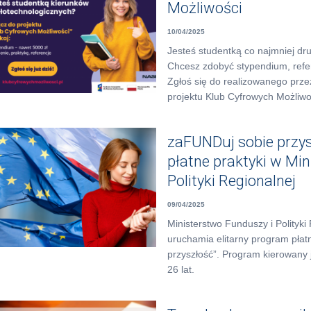
Możliwości
10/04/2025
Jesteś studentką co najmniej dr
Chcesz zdobyć stypendium, refer
Zgłoś się do realizowanego prz
projektu Klub Cyfrowych Możliwo
zaFUNDuj sobie przysz
płatne praktyki w Min
Polityki Regionalnej
09/04/2025
Ministerstwo Funduszy i Polityki 
uruchamia elitarny program płat
przyszłość”. Program kierowany j
26 lat.