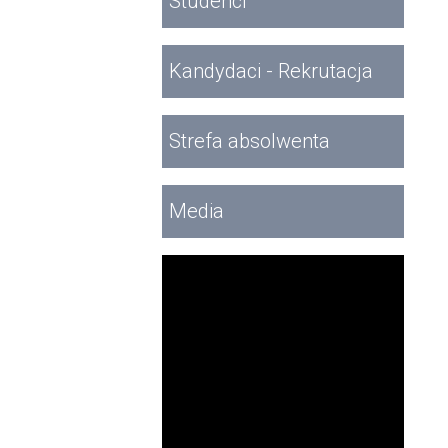
Studenci
Kandydaci - Rekrutacja
Strefa absolwenta
Media
Filmy