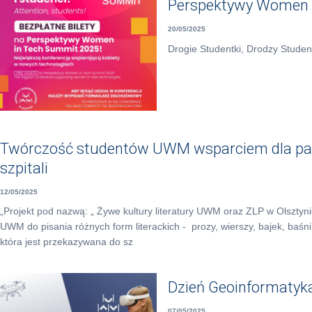
Perspektywy Women 
20/05/2025
Drogie Studentki, Drodzy Studen
Twórczość studentów UWM wsparciem dla pac
szpitali
12/05/2025
„Projekt pod nazwą: „ Żywe kultury literatury UWM oraz ZLP w Olsztyn
UWM do pisania różnych form literackich - prozy, wierszy, bajek, baśni
która jest przekazywana do sz
Dzień Geoinformatyka
07/05/2025