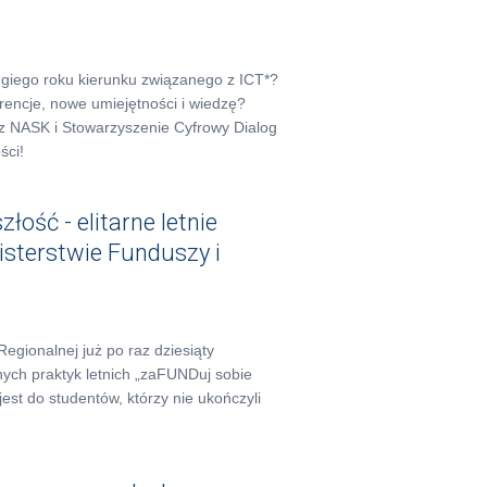
ugiego roku kierunku związanego z ICT*?
encje, nowe umiejętności i wiedzę?
ez NASK i Stowarzyszenie Cyfrowy Dialog
ści!
łość - elitarne letnie
isterstwie Funduszy i
Regionalnej już po raz dziesiąty
nych praktyk letnich „zaFUNDuj sobie
est do studentów, którzy nie ukończyli