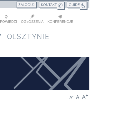
ZALOGUJ
KONTAKT
GUIDE
POWIEDZI
OGŁOSZENIA
KONFERENCJE
 OLSZTYNIE
+
A
-
A
A