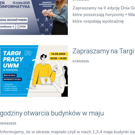
Zapraszamy na II edycję Dnia Ge
które poszerzają horyzonty • War
które rozpalają wyobraźnię
Zapraszamy na Targ
07/05/2025
godziny otwarcia budynków w maju
30/04/2025
Informujemy, że w okresie majówki czyli w niach 1,3,4 maja budynki z