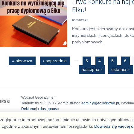
Trwa konkurs na naj
Ełku!
09/04/2025
Konkurs jest skierowany do: abs
inżynierskich, licencjackich, dok
podyplomowych.
Strony
« pierwsza
‹ poprzednia
…
3
4
5
6
następna ›
ostatnia »
Wydział Geoinżynierii
Telefon: 89 523 39 77, Administrator:
admin@geo.kortowo.pl
, Informa
Deklaracja dostępności
przeglądarce internetowej można zmienić ustawienia dotyczące plików 
s zgodnie z aktualnymi ustawieniami przeglądarki.
Dowiedz się więcej o