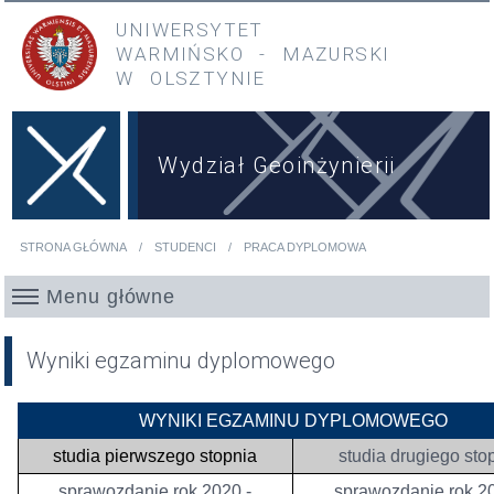
Przejdź do treści
Przejdź do menu głównego
UNIWERSYTET
WARMIŃSKO
-
MAZURSKI
W OLSZTYNIE
Wydział Geoinżynierii
STRONA GŁÓWNA
STUDENCI
PRACA DYPLOMOWA
Jesteś tutaj
Menu główne
Wyniki egzaminu dyplomowego
WYNIKI EGZAMINU DYPLOMOWEGO
studia pierwszego stopnia
studia drugiego sto
sprawozdanie rok 2020 -
sprawozdanie rok 20