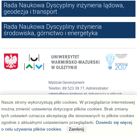
Rada Naukowa Dyscypliny inżynieria lądowa,
geodezja i transport
Rada Naukowa Dyscypliny inżynieria
środowiska, górnictwo i energetyka
Wydział Geoinżynierii
Telefon: 89 523 39 77, Administrator:
admin@geo.kortowo.pl
, Informacja o plikach
cookies
Nasze strony wykorzystują pliki cookies. W przeglądarce internetowej
Deklaracja dostępności
można zmienić ustawienia dotyczące plików cookies. Brak zmiany
tych ustawień oznacza akceptację dla stosowanych tu plików cookies
zgodnie z aktualnymi ustawieniami przeglądarki.
Dowiedz się więcej
o celu używania plików cookies.