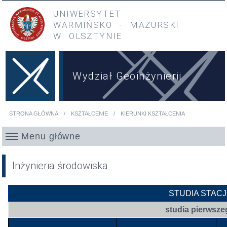
Przejdź do treści
Przejdź do menu głównego
UNIWERSYTET
WARMIŃSKO
-
MAZURSKI
W OLSZTYNIE
Wydział Geoinżynierii
STRONA GŁÓWNA
KSZTAŁCENIE
KIERUNKI KSZTAŁCENIA
Jesteś tutaj
Menu główne
Inżynieria środowiska
STUDIA STAC
studia pierwsze