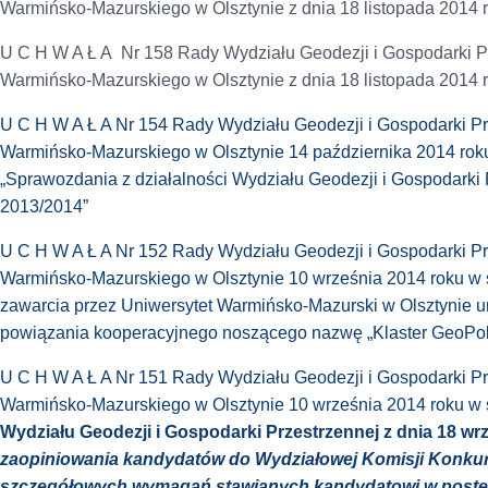
Warmińsko-Mazurskiego w Olsztynie z dnia 18 listopada 2014 
U C H W A Ł A Nr 158 Rady Wydziału Geodezji i Gospodarki P
Warmińsko-Mazurskiego w Olsztynie z dnia 18 listopada 2014 
U C H W A Ł A Nr 154 Rady Wydziału Geodezji i Gospodarki Pr
Warmińsko-Mazurskiego w Olsztynie 14 października 2014 rok
„Sprawozdania z działalności Wydziału Geodezji i Gospodarki
2013/2014”
U C H W A Ł A Nr 152 Rady Wydziału Geodezji i Gospodarki Pr
Warmińsko-Mazurskiego w Olsztynie 10 września 2014 roku w s
zawarcia przez Uniwersytet Warmińsko-Mazurski w Olsztynie
powiązania kooperacyjnego noszącego nazwę „Klaster GeoPol
U C H W A Ł A Nr 151 Rady Wydziału Geodezji i Gospodarki Pr
Warmińsko-Mazurskiego w Olsztynie 10 września 2014 roku w
Wydziału Geodezji i Gospodarki Przestrzennej z dnia 18 wr
zaopiniowania kandydatów do Wydziałowej Komisji Konkur
szczegółowych wymagań stawianych kandydatowi w post