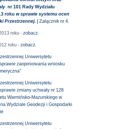
ały
nr 101 Rady Wydziału
013 roku
w sprawie systemu ocen
ki Przestrzennej
.
|
Załącznik nr 4
.
 2013 roku -
zobacz
.
012 roku -
zobacz
.
zestrzennej Uniwersytetu
 sprawie zaopiniowania wniosku
umeryczna”
zestrzennej Uniwersytetu
sprawie zmiany uchwały nr 128
ytetu Warmińsko-Mazurskiego w
i na Wydziale Geodezji i Gospodarki
ie
zestrzennej Uniwersytetu