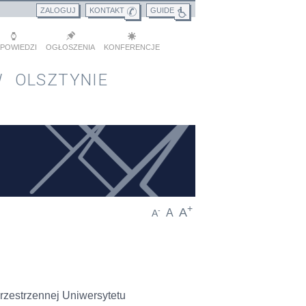
ZALOGUJ
KONTAKT
GUIDE
POWIEDZI
OGŁOSZENIA
KONFERENCJE
 OLSZTYNIE
+
A
-
A
A
rzestrzennej Uniwersytetu