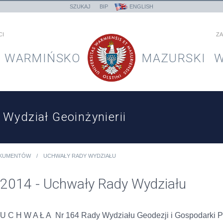
SZUKAJ
BIP
ENGLISH
CI
ZA
WARMIŃSKO
MAZURSKI
W
Wydział Geoinżynierii
OKUMENTÓW
UCHWAŁY RADY WYDZIAŁU
2014 - Uchwały Rady Wydziału
U C H W A Ł A Nr 164 Rady Wydziału Geodezji i Gospodarki P