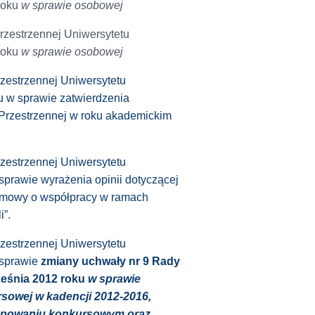
roku
w sprawie osobowej
rzestrzennej Uniwersytetu
roku
w sprawie osobowej
zestrzennej Uniwersytetu
u w sprawie zatwierdzenia
 Przestrzennej w roku akademickim
zestrzennej Uniwersytetu
prawie wyrażenia opinii dotyczącej
 umowy o współpracy w ramach
i”
.
zestrzennej Uniwersytetu
 sprawie
zmiany
uchwały nr 9 Rady
ześnia 2012 roku
w sprawie
sowej w kadencji 2012‐2016,
ępowaniu konkursowym oraz