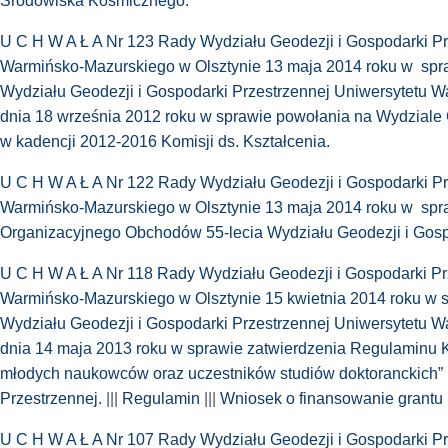
Środowiska Kosmicznego.
U C H W A Ł A Nr 123 Rady Wydziału Geodezji i Gospodarki Pr
Warmińsko-Mazurskiego w Olsztynie 13 maja 2014 roku w spr
Wydziału Geodezji i Gospodarki Przestrzennej Uniwersytetu W
dnia 18 września 2012 roku w sprawie powołania na Wydziale 
w kadencji 2012-2016 Komisji ds. Kształcenia.
U C H W A Ł A Nr 122 Rady Wydziału Geodezji i Gospodarki Pr
Warmińsko-Mazurskiego w Olsztynie 13 maja 2014 roku w spr
Organizacyjnego Obchodów 55-lecia Wydziału Geodezji i Gosp
U C H W A Ł A Nr 118 Rady Wydziału Geodezji i Gospodarki Pr
Warmińsko-Mazurskiego w Olsztynie 15 kwietnia 2014 roku w 
Wydziału Geodezji i Gospodarki Przestrzennej Uniwersytetu W
dnia 14 maja 2013 roku w sprawie zatwierdzenia Regulaminu 
młodych naukowców oraz uczestników studiów doktoranckich” 
Przestrzennej.
|||
Regulamin
|||
Wniosek o finansowanie grantu
U C H W A Ł A Nr 107 Rady Wydziału Geodezji i Gospodarki Pr