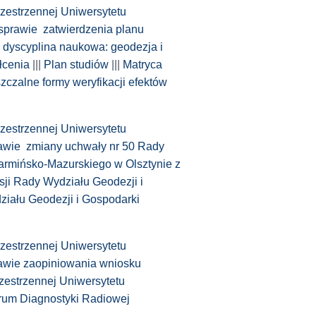
zestrzennej Uniwersytetu
sprawie zatwierdzenia planu
, dyscyplina naukowa: geodezja i
ałcenia
|||
Plan studiów
|||
Matryca
czalne formy weryfikacji efektów
zestrzennej Uniwersytetu
awie zmiany uchwały nr 50 Rady
armińsko-Mazurskiego w Olsztynie z
sji Rady Wydziału Geodezji i
ziału Geodezji i Gospodarki
zestrzennej Uniwersytetu
awie zaopiniowania wniosku
zestrzennej Uniwersytetu
rum Diagnostyki Radiowej