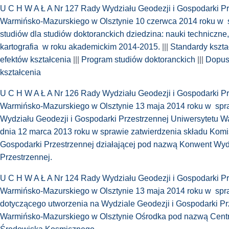
U C H W A Ł A Nr 127 Rady Wydziału Geodezji i Gospodarki Pr
Warmińsko-Mazurskiego w Olsztynie 10 czerwca 2014 roku w 
studiów dla studiów doktoranckich dziedzina: nauki techniczne
kartografia w roku akademickim 2014-2015.
|||
Standardy kszt
efektów kształcenia
|||
Program studiów doktoranckich
|||
Dopusz
kształcenia
U C H W A Ł A Nr 126 Rady Wydziału Geodezji i Gospodarki Pr
Warmińsko-Mazurskiego w Olsztynie 13 maja 2014 roku w spr
Wydziału Geodezji i Gospodarki Przestrzennej Uniwersytetu W
dnia 12 marca 2013 roku w sprawie zatwierdzenia składu Komi
Gospodarki Przestrzennej działającej pod nazwą Konwent Wyd
Przestrzennej.
U C H W A Ł A Nr 124 Rady Wydziału Geodezji i Gospodarki Pr
Warmińsko-Mazurskiego w Olsztynie 13 maja 2014 roku w spr
dotyczącego utworzenia na Wydziale Geodezji i Gospodarki Pr
Warmińsko-Mazurskiego w Olsztynie Ośrodka pod nazwą Cent