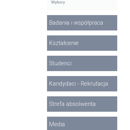
Wybory
Badania i współpraca
Kształcenie
Studenci
Kandydaci - Rekrutacja
Strefa absolwenta
Media