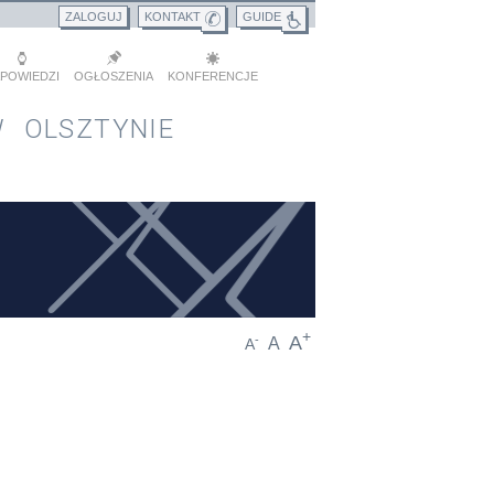
ZALOGUJ
KONTAKT
GUIDE
POWIEDZI
OGŁOSZENIA
KONFERENCJE
 OLSZTYNIE
+
A
-
A
A