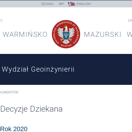
SZUKAJ
BIP
ENGLISH
CI
ZA
WARMIŃSKO
MAZURSKI
W
Wydział Geoinżynierii
OKUMENTÓW
Decyzje Dziekana
Rok 2020