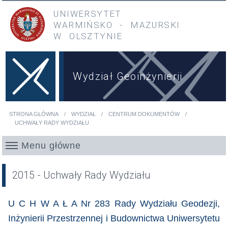
Przejdź do treści
Przejdź do menu głównego
UNIWERSYTET
WARMIŃSKO
-
MAZURSKI
W OLSZTYNIE
Wydział Geoinżynierii
STRONA GŁÓWNA
WYDZIAŁ
CENTRUM DOKUMENTÓW
Jesteś tutaj
UCHWAŁY RADY WYDZIAŁU
Menu główne
2015 - Uchwały Rady Wydziału
U C H W A Ł A Nr 283 Rady Wydziału Geodezji,
Inżynierii Przestrzennej i Budownictwa Uniwersytetu