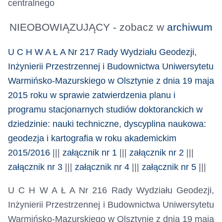
centralnego
NIEOBOWIĄZUJĄCY - zobacz w
archiwum
U C H W A Ł A Nr 217 Rady Wydziału Geodezji,
Inżynierii Przestrzennej i Budownictwa Uniwersytetu
Warmińsko-Mazurskiego w Olsztynie z dnia 19 maja
2015 roku
w sprawie
zatwierdzenia planu i
programu stacjonarnych studiów doktoranckich w
dziedzinie: nauki techniczne, dyscyplina naukowa:
geodezja i kartografia w roku akademickim
2015/2016
|||
załącznik nr 1
|||
załącznik nr 2
|||
załącznik nr 3
|||
załącznik nr 4
|||
załącznik nr 5
|||
U C H W A Ł A Nr 216 Rady Wydziału Geodezji,
Inżynierii Przestrzennej i Budownictwa Uniwersytetu
Warmińsko-Mazurskiego w Olsztynie z dnia 19 maja