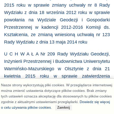
2015 roku
w sprawie
zmiany uchwały nr 8 Rady
Wydziału z dnia 18 września 2012 roku w sprawie
powołania na Wydziale Geodezji i Gospodarki
Przestrzennej w kadencji 2012-2016 Komisji ds.
Kształcenia, ze zmianą wniesioną uchwałą nr 123
Rady Wydziału z dnia 13 maja 2014 roku
U C H W A Ł A Nr 209 Rady Wydziału Geodezji,
Inżynierii Przestrzennej i Budownictwa Uniwersytetu
Warmińsko-Mazurskiego w Olsztynie z dnia 21
kwietnia 2015 roku
w sprawie
zatwierdzenia
programów kształcenia stacjonarnych i
Nasze strony wykorzystują pliki cookies. W przeglądarce internetowej
niestacjonarnych studiów pierwszego stopnia 7-
można zmienić ustawienia dotyczące plików cookies. Brak zmiany
tych ustawień oznacza akceptację dla stosowanych tu plików cookies
semestralnych oraz studiów drugiego stopnia 3-
zgodnie z aktualnymi ustawieniami przeglądarki.
Dowiedz się więcej
semestralnych na kierunku „budownictwo”
o celu używania plików cookies.